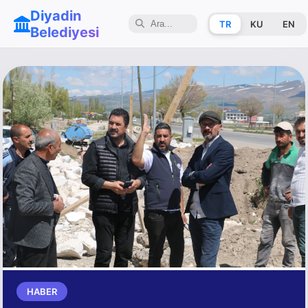
Diyadin
TR
KU
EN
Belediyesi
HABER