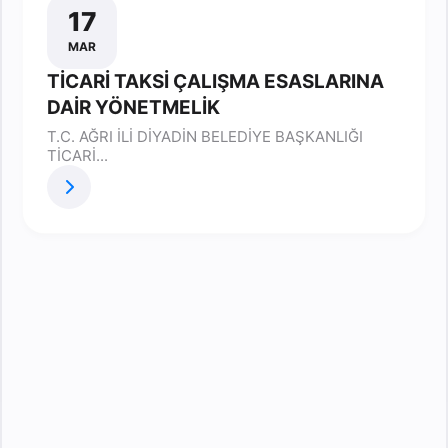
17
MAR
TİCARİ TAKSİ ÇALIŞMA ESASLARINA
DAİR YÖNETMELİK
T.C. AĞRI İLİ DİYADİN BELEDİYE BAŞKANLIĞI
TİCARİ...