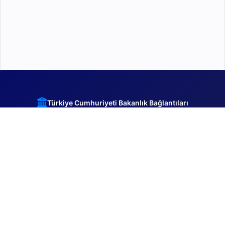
Türkiye Cumhuriyeti Bakanlık Bağlantıları
İçişleri Bakanlığı
Çevre Şehircilik ve İklim
Hazine ve Maliye Bakanlığı
Değişikliği Bakanlığı
Adalet Bakanlığı
Sağlık Bakanlığı
Milli Eğitim Bakanlığı